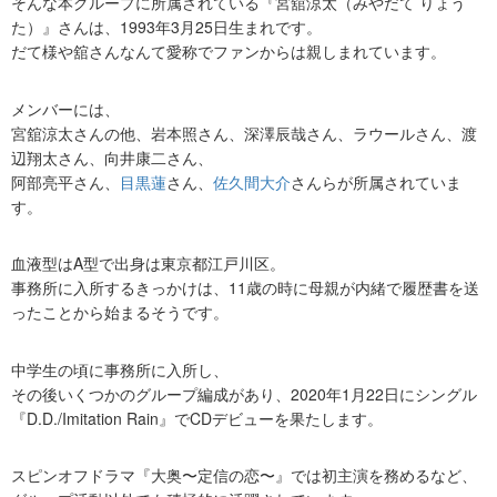
そんな本グループに所属されている『宮舘涼太（みやだて りょう
た）』さんは、1993年3月25日生まれです。
だて様や舘さんなんて愛称でファンからは親しまれています。
メンバーには、
宮舘涼太さんの他、岩本照さん、深澤辰哉さん、ラウールさん、渡
辺翔太さん、向井康二さん、
阿部亮平さん、
目黒蓮
さん、
佐久間大介
さんらが所属されていま
す。
血液型はA型で出身は東京都江戸川区。
事務所に入所するきっかけは、11歳の時に母親が内緒で履歴書を送
ったことから始まるそうです。
中学生の頃に事務所に入所し、
その後いくつかのグループ編成があり、2020年1月22日にシングル
『D.D./Imitation Rain』でCDデビューを果たします。
スピンオフドラマ『大奥〜定信の恋〜』では初主演を務めるなど、